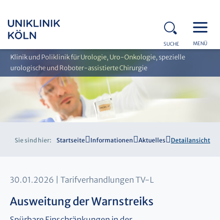
MENÜ
SUCHE
Klinik und Poliklinik für Urologie, Uro-Onkologie, spezielle
urologische und Roboter-assistierte Chirurgie
Sie sind hier:
Startseite
Informationen
Aktuelles
Detailansicht
30.01.2026
Tarifverhandlungen TV-L
Ausweitung der Warnstreiks
Spürbare Einschränkungen in der